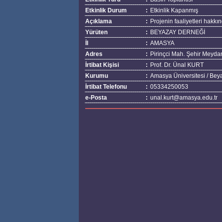
Etkinlik Durum
:
Etkinlik Kapanmış
Açıklama
:
Projenin faaliyetleri hakkın
Yürüten
:
BEYAZAY DERNEĞİ
İl
:
AMASYA
Adres
:
Pirinçci Mah. Şehir Meyd
İrtibat Kişisi
:
Prof. Dr. Ünal KURT
Kurumu
:
Amasya Üniversitesi / Bey
İrtibat Telefonu
:
05334250053
e-Posta
:
unal.kurt@amasya.edu.tr