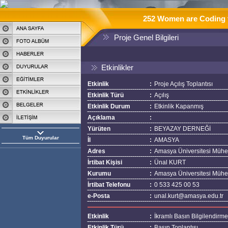
252 Women are Coding t
Proje Genel Bilgileri
Etkinlikler
Etkinlik
:
Proje Açılış Toplantısı
Etkinlik Türü
:
Açılış
Etkinlik Durum
:
Etkinlik Kapanmış
Açıklama
:
Yürüten
:
BEYAZAY DERNEĞİ
Tüm Duyurular
İl
:
AMASYA
Adres
:
Amasya Üniversitesi Mühen
İrtibat Kişisi
:
Ünal KURT
Kurumu
:
Amasya Üniversitesi Mühen
İrtibat Telefonu
:
0 533 425 00 53
e-Posta
:
unal.kurt@amasya.edu.tr
Etkinlik
:
İkramlı Basın Bilgilendirme
Etkinlik Türü
:
Basın Toplantısı