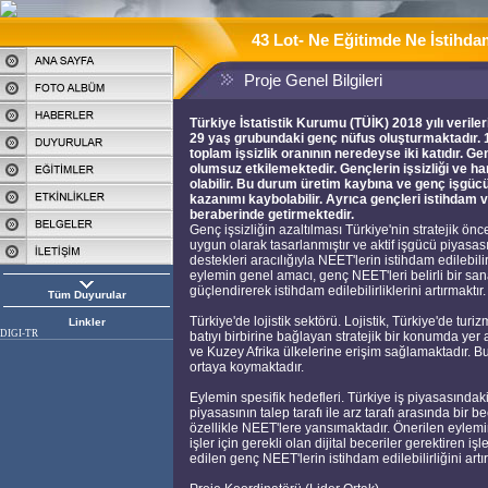
43 Lot- Ne Eğitimde Ne İstihda
Proje Genel Bilgileri
Türkiye İstatistik Kurumu (TÜİK) 2018 yılı verile
29 yaş grubundaki genç nüfus oluşturmaktadır. 1
toplam işsizlik oranının neredeyse iki katıdır. 
olumsuz etkilemektedir. Gençlerin işsizliği ve h
olabilir. Bu durum üretim kaybına ve genç işgücü
kazanımı kaybolabilir. Ayrıca gençleri istihdam 
beraberinde getirmektedir.
Genç işsizliğin azaltılması Türkiye'nin stratejik ön
uygun olarak tasarlanmıştır ve aktif işgücü piyasası
destekleri aracılığıyla NEET'lerin istihdam edilebil
eylemin genel amacı, genç NEET'leri belirli bir sanay
güçlendirerek istihdam edilebilirliklerini artırmaktır.
Tüm Duyurular
Türkiye'de lojistik sektörü. Lojistik, Türkiye'de tu
Linkler
DIGI-TR
batıyı birbirine bağlayan stratejik bir konumda yer
ve Kuzey Afrika ülkelerine erişim sağlamaktadır. Bu
ortaya koymaktadır.
Eylemin spesifik hedefleri. Türkiye iş piyasasındaki
piyasasının talep tarafı ile arz tarafı arasında bir 
özellikle NEET'lere yansımaktadır. Önerilen eylemi
işler için gerekli olan dijital beceriler gerektiren i
edilen genç NEET'lerin istihdam edilebilirliğini art