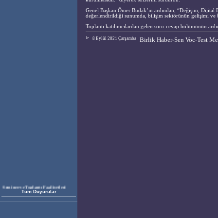
Genel Başkan Ömer Budak’ın ardından, “Değişim, Dijital Dö
değerlendirildiği sunumda, bilişim sektörünün gelişimi ve b
Toplantı katılımcılardan gelen soru-cevap bölümünün ardı
8 Eylül 2021 Çarşamba
Birlik Haber-Sen Voc-Test Me
Seminer ve Toplantı Faaliyetleri
Hizmet Alımı
Tüm Duyurular
Birlik Haberleşme ve İletişim
Çalışanları Sendikası olarak
yürütmekte olduğumuz VOC-Test III
Hibe Programı projesi çerçevesinde
Seminer ve Toplantı Faaliyetleri