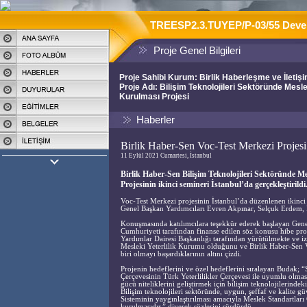
TREESP2.3.TUYEP/P-03/55 Develop
Proje Genel Bilgileri
Proje Sahibi Kurum: Birlik Haberleşme ve İletişi
Proje Adı: Bilişim Teknolojileri Sektöründe Mesle
Kurulması Projesi
Haberler
Birlik Haber-Sen Voc-Test Merkezi Projesi
11 Eylül 2021 Cumartesi, İstanbul
Birlik Haber-Sen Bilişim Teknolojileri Sektöründe Mes
Projesinin ikinci semineri İstanbul’da gerçekleştirildi
Voc-Test Merkezi projesinin İstanbul’da düzenlenen ikinc
Genel Başkan Yardımcıları Evren Akpınar, Selçuk Erdem, Re
Konuşmasında katılımcılara teşekkür ederek başlayan Genel
Cumhuriyeti tarafından finanse edilen söz konusu hibe pr
Yardımlar Dairesi Başkanlığı tarafından yürütülmekte ve 
Mesleki Yeterlilik Kurumu olduğunu ve Birlik Haber-Sen
biri olmayı başardıklarının altını çizdi.
Projenin hedeflerini ve özel hedeflerini sıralayan Budak; “
Çerçevesinin Türk Yeterlilikler Çerçevesi ile uyumlu olmasını
gücü niteliklerini geliştirmek için bilişim teknolojilerindeki
Bilişim teknolojileri sektöründe, uygun, şeffaf ve kalite gü
Sisteminin yaygınlaştırılması amacıyla Meslek Standartlar
kurulmasıdır.” diyerek sözlerini sürdürdü.