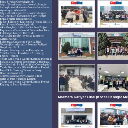
Firma Ziyareti Gerçekleştirildi!
edindiği deneyimleri bizimle paylaştı.
https://lbyetkingencleriste.com/tr/blog/is-
Röportajını okumak için sosyal medya
basi-egitimleri-kapsaminda-vem-ilaca-firma-
hesaplarımızı ziyaret edebilirsiniz.
ziyareti-gerceklestirildi
https://lbyetkingencleriste.com/tr/blog/is-
Kubilay Yeniada'nın Başarı Öyküsü
basi-egitimleri-kapsaminda-bony-tekstile-
Yetkin Gençlerin İş Gücüne Katılımı
firma-ziyareti-gerceklestirildi
Projesi'nin katılımcılarından biri olan
İş Başı Eğitimleri Kapsamında Temtaş Tekstil'e
Kubilay, proje sürecinde edindiği
Firma Ziyareti Gerçekleştirildi!
deneyimleri ve işe yerleşme hikayesini
etkin Gençlerin İş Gücüne Katılımı Projesi
bizimle yaptığı röportajda anlattı.
Kapsamında Düzenlenecek Seminerlere Tüm
Kubilay'ın video röportajını izlemek için
Lüleburgaz Gençleri Davetlidir!
instagram profilimizi ziyaret edebilirsiniz.
Son Çeyrek Dönem Paydaşlar Toplantısı
Gerçekleştirildi
Lüleburgaz Gençlerine Yönelik Bilgi
Teknolojileri Alanında 4 Seminer Faaliyeti
Gerçekleştirildi !
Program Yararlanıcıları ve Paydaşlarına
Yönelik "Etkili İnsanların 7 Alışkanlığı
Eğitimi" Verildi !
Yetkin Gençlerin İş Gücüne Katılımı Projesi, II.
Farkındalık Artırma Toplantısını Lüleburgaz
Belediyesi’nin Ev Sahipliğinde Gerçekleştirdi
Yetkin Gençlerin İş Gücüne Katılımı Projesi
Proje Ekibi Tekirdağ Ticaret ve Sanayi
Odası’nı Ziyaret Etti.
Tekirdağ Kent Konseyi Ziyaret Edildi
Nefes ve Stres Yönetimi Eğitimi
Yetkin Gençlerin İş Gücüne Katılımı Projesi
Kapanış ve Basın Toplantısı
Marmara Kariyer Fuarı (Kocaeli Kongre Me