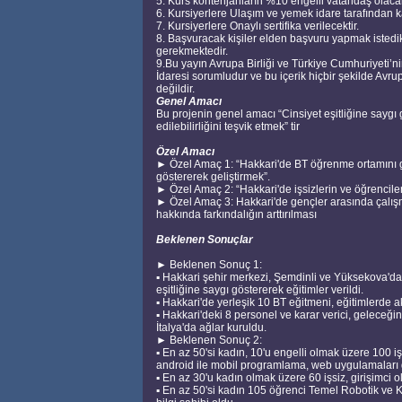
5. Kurs kontenjanların %10 engelli vatandaş olacak
6. Kursiyerlere Ulaşım ve yemek idare tarafından ka
7. Kursiyerlere Onaylı sertifika verilecektir.
8. Başvuracak kişiler elden başvuru yapmak istedi
gerekmektedir.
9.Bu yayın Avrupa Birliği ve Türkiye Cumhuriyeti’nin
İdaresi sorumludur ve bu içerik hiçbir şekilde Avr
değildir.
Genel Amacı
Bu projenin genel amacı “Cinsiyet eşitliğine saygı 
edilebilirliğini teşvik etmek” tir
Özel Amacı
► Özel Amaç 1: “Hakkari'de BT öğrenme ortamını gel
göstererek geliştirmek”.
► Özel Amaç 2: “Hakkari'de işsizlerin ve öğrencileri
► Özel Amaç 3: Hakkari'de gençler arasında çalışma h
hakkında farkındalığın arttırılması
Beklenen Sonuçlar
► Beklenen Sonuç 1:
▪ Hakkari şehir merkezi, Şemdinli ve Yüksekova'da 
eşitliğine saygı göstererek eğitimler verildi.
▪ Hakkari'de yerleşik 10 BT eğitmeni, eğitimlerde akti
▪ Hakkari'deki 8 personel ve karar verici, geleceğin 
İtalya'da ağlar kuruldu.
► Beklenen Sonuç 2:
▪ En az 50'si kadın, 10'u engelli olmak üzere 100 işs
android ile mobil programlama, web uygulamaları gel
▪ En az 30'u kadın olmak üzere 60 işsiz, girişimci olm
▪ En az 50'si kadın 105 öğrenci Temel Robotik ve