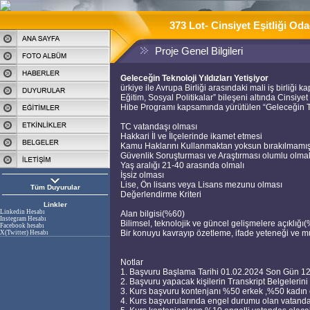
373 Lot- Cinsiyet Eşitliği Oda
Proje Genel Bilgileri
Geleceğin Teknoloji Yıldızları Yetişiyor
ürkiye ile Avrupa Birliği arasındaki mali iş birliği 
Eğitim, Sosyal Politikalar” bileşeni altında Cinsiy
Hibe Programı kapsamında yürütülen “Geleceğin Tekno
TC vatandaşı olması
Hakkari İl ve İlçelerinde ikamet etmesi
Kamu Haklarını Kullanmaktan yoksun bırakılmamı
Güvenlik Soruşturması ve Araştırması olumlu olma
Yaş aralığı 21-40 arasında olmalı
İşsiz olması
Lise, Ön lisans veya Lisans mezunu olması
Tüm Duyurular
Değerlendirme Kriteri
Linkler
Linkedin Hesabı
Alan bilgisi(%60)
Instegram Hesabı
Bilimsel, teknolojik ve güncel gelişmelere açıklığı
Facebook hesabı
Bir konuyu kavrayıp özetleme, ifade yeteneği v
X(Twitter) Hesabı
Notlar
1. Başvuru Başlama Tarihi 01.02.2024 Son Gün 1
2. Başvuru yapacak kişilerin Transkript Belgeleri
3. Kurs başvuru kontenjanı %50 erkek ,%50 kadın o
4. Kurs başvurularında engel durumu olan vatandaşl