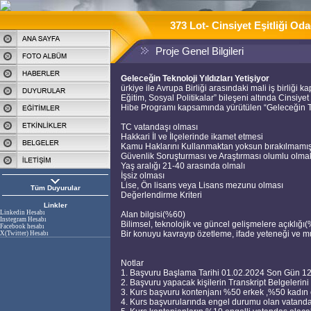
373 Lot- Cinsiyet Eşitliği Oda
Proje Genel Bilgileri
Geleceğin Teknoloji Yıldızları Yetişiyor
ürkiye ile Avrupa Birliği arasındaki mali iş birliği 
Eğitim, Sosyal Politikalar” bileşeni altında Cinsiy
Hibe Programı kapsamında yürütülen “Geleceğin Tekno
TC vatandaşı olması
Hakkari İl ve İlçelerinde ikamet etmesi
Kamu Haklarını Kullanmaktan yoksun bırakılmamı
Güvenlik Soruşturması ve Araştırması olumlu olma
Yaş aralığı 21-40 arasında olmalı
İşsiz olması
Lise, Ön lisans veya Lisans mezunu olması
Tüm Duyurular
Değerlendirme Kriteri
Linkler
Linkedin Hesabı
Alan bilgisi(%60)
Instegram Hesabı
Bilimsel, teknolojik ve güncel gelişmelere açıklığı
Facebook hesabı
Bir konuyu kavrayıp özetleme, ifade yeteneği v
X(Twitter) Hesabı
Notlar
1. Başvuru Başlama Tarihi 01.02.2024 Son Gün 1
2. Başvuru yapacak kişilerin Transkript Belgeleri
3. Kurs başvuru kontenjanı %50 erkek ,%50 kadın o
4. Kurs başvurularında engel durumu olan vatandaşl