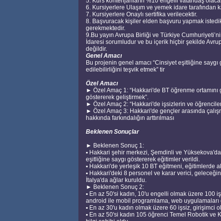
5. Kurs kontenjanların %10 engelli vatandaş olacak
6. Kursiyerlere Ulaşım ve yemek idare tarafından ka
7. Kursiyerlere Onaylı sertifika verilecektir.
8. Başvuracak kişiler elden başvuru yapmak istedi
gerekmektedir.
9.Bu yayın Avrupa Birliği ve Türkiye Cumhuriyeti’nin
İdaresi sorumludur ve bu içerik hiçbir şekilde Avr
değildir.
Genel Amacı
Bu projenin genel amacı “Cinsiyet eşitliğine saygı 
edilebilirliğini teşvik etmek” tir
Özel Amacı
► Özel Amaç 1: “Hakkari'de BT öğrenme ortamını gel
göstererek geliştirmek”.
► Özel Amaç 2: “Hakkari'de işsizlerin ve öğrencileri
► Özel Amaç 3: Hakkari'de gençler arasında çalışma h
hakkında farkındalığın arttırılması
Beklenen Sonuçlar
► Beklenen Sonuç 1:
▪ Hakkari şehir merkezi, Şemdinli ve Yüksekova'da 
eşitliğine saygı göstererek eğitimler verildi.
▪ Hakkari'de yerleşik 10 BT eğitmeni, eğitimlerde akti
▪ Hakkari'deki 8 personel ve karar verici, geleceğin 
İtalya'da ağlar kuruldu.
► Beklenen Sonuç 2:
▪ En az 50'si kadın, 10'u engelli olmak üzere 100 işs
android ile mobil programlama, web uygulamaları gel
▪ En az 30'u kadın olmak üzere 60 işsiz, girişimci olm
▪ En az 50'si kadın 105 öğrenci Temel Robotik ve