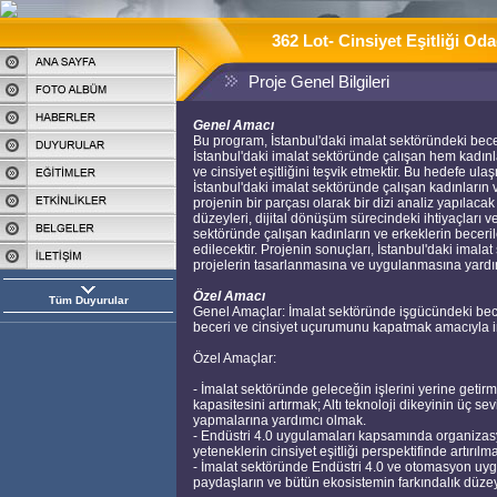
362 Lot- Cinsiyet Eşitliği Oda
Proje Genel Bilgileri
Genel Amacı
Bu program, İstanbul'daki imalat sektöründeki becer
İstanbul'daki imalat sektöründe çalışan hem kadınl
ve cinsiyet eşitliğini teşvik etmektir. Bu hedefe u
İstanbul'daki imalat sektöründe çalışan kadınların ve
projenin bir parçası olarak bir dizi analiz yapılaca
düzeyleri, dijital dönüşüm sürecindeki ihtiyaçları ve 
sektöründe çalışan kadınların ve erkeklerin beceril
edilecektir. Projenin sonuçları, İstanbul'daki imala
projelerin tasarlanmasına ve uygulanmasına yardım
Özel Amacı
Tüm Duyurular
Genel Amaçlar: İmalat sektöründe işgücündeki beceri
beceri ve cinsiyet uçurumunu kapatmak amacıyla i
Özel Amaçlar:
- İmalat sektöründe geleceğin işlerini yerine getirm
kapasitesini artırmak; Altı teknoloji dikeyinin üç se
yapmalarına yardımcı olmak.
- Endüstri 4.0 uygulamaları kapsamında organizas
yeteneklerin cinsiyet eşitliği perspektifinde artırı
- İmalat sektöründe Endüstri 4.0 ve otomasyon uyg
paydaşların ve bütün ekosistemin farkındalık düzeyini