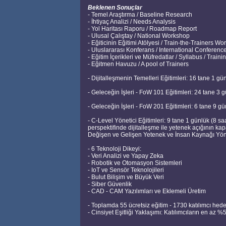
Beklenen Sonuçlar
- Temel Araştırma / Baseline Research
- İhtiyaç Analizi / Needs Analysis
- Yol Haritası Raporu / Roadmap Report
- Ulusal Çalıştay / National Workshop
- Eğiticinin Eğitimi Atölyesi / Train-the-Trainers W
- Uluslararası Konferans / International Conferenc
- Eğitim İçerikleri ve Müfredatlar / Syllabus / Train
- Eğitmen Havuzu / A pool of Trainers
- Dijitalleşmenin Temelleri Eğitimleri: 16 tane 1 gü
- Geleceğin İşleri - FoW 101 Eğitimleri: 24 tane 3 
- Geleceğin İşleri - FoW 201 Eğitimleri: 6 tane 9 g
- C-Level Yönetici Eğitimleri: 9 tane 1 günlük (8 
perspektifinde dijitalleşme ile yetenek açığının ka
Değişen ve Gelişen Yetenek ve İnsan Kaynağı Yöne
- 6 Teknoloji Dikeyi:
- Veri Analizi ve Yapay Zeka
- Robotik ve Otomasyon Sistemleri
- IoT ve Sensör Teknolojileri
- Bulut Bilişim ve Büyük Veri
- Siber Güvenlik
- CAD - CAM Yazılımları ve Eklemeli Üretim
- Toplamda 55 ücretsiz eğitim - 1730 katılımcı hede
- Cinsiyet Eşitliği Yaklaşımı: Katılımcıların en az