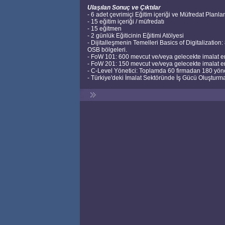
Ulaşılan Sonuç ve Çıktılar
- 6 adet çevrimiçi Eğitim içeriği ve Müfredat Planla
- 15 eğitim içeriği / müfredatı
- 15 eğitmen
- 2 günlük Eğiticinin Eğitimi Atölyesi
- Dijitalleşmenin Temelleri Basics of Digitalization
OSB bölgeleri.
- FoW 101: 600 mevcut ve/veya gelecekte imalat end
- FoW 201: 150 mevcut ve/veya gelecekte imalat end
- C-Level Yönetici: Toplamda 60 firmadan 180 yöne
- Türkiye'deki İmalat Sektöründe İş Gücü Oluşturm