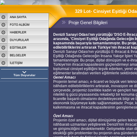
329 Lot- Cinsiyet Eşitliği Oda
Proje Genel Bilgileri
Denizli Sanayi Odası'nın yürüttüğü 'DSO E-İhracat
arasında, 'Cinsiyet Eşitliği Odağında Geleceğin 
kapsamında başarıyla tamamlanmıştır. Bu proje, 
edilebilirliklerini artırarak Türkiye'nin ihracat 
Denizli Sanayi Odası'nın yürüttüğü E-İhracat & İhra
Eşitliği Odağında Geleceğin İnsana Yakışır İşleri
tamamlanmıştır. Bu proje, dijital dönüşüm ve e-ihrac
Türkiye'nin ihracat kapasitesini güçlendirmeyi am
toplumsal cinsiyet eşitliğini teşvik ederken, yere
eğitmenler tarafından verilen eğitimlerle sektördek
Tüm Duyurular
Genel Amacı
Projenin temel amacı, e-ticaret ve büyük veri teknol
istihdam edilebilirliklerini artırarak, inovasyon ve d
çerçevede, projemiz özellikle kadın ve gençleri hed
nitelikli iş gücü piyasasında rekabetçi bir konuma 
ticarette başarılı olmalarını destekleyecek bilgi 
ekonomik büyümeye katkı sağlanmaktadır. Proje, kadı
kalkınmasına ve ihracat kapasitesinin genişlemesin
Özel Amacı
Projenin özel amacı, dijital dönüşümle gelen teknolo
istihbaratı uzmanları yetiştirerek Denizli'nin ihracat
ve girişimciliğini desteklemektir. Gelişmekte olan diji
eksikliği gibi problemler bu projenin ana gündem m