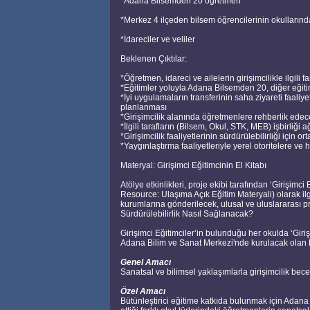
*Adana Bilsemden 20 öğretmen
*Merkez 4 ilçeden bilsem öğrencilerinin okullarında
*İdareciler ve veliler
Beklenen Çıktılar:
*Öğretmen, idareci ve ailelerin girişimcilikle ilgili fa
*Eğitimler yoluyla Adana Bilsemden 20, diğer eğiti
*İyi uygulamaların transferinin saha ziyareti faaliye
planlanması
*Girişimcilik alanında öğretmenlere rehberlik ede
*İlgili tarafların (Bilsem, Okul, STK, MEB) işbirliği a
*Girişimcilik faaliyetlerinin sürdürülebilirliği iç
*Yaygınlaştırma faaliyetleriyle yerel otoritelere ve
Materyal: Girişimci Eğitimcinin El Kitabı
Atölye etkinlikleri, proje ekibi tarafından ‘Girişim
Resource: Ulaşıma Açık Eğitim Materyali) olarak ilg
kurumlarına gönderilecek, ulusal ve uluslararası pr
Sürdürülebilirlik Nasıl Sağlanacak?
Girişimci Eğitimciler’in bulunduğu her okulda ‘Giri
Adana Bilim ve Sanat Merkezi'nde kurulacak olan 
Genel Amacı
Sanatsal ve bilimsel yaklaşımlarla girişimcilik becer
Özel Amacı
Bütünleştirici eğitime katkıda bulunmak için Adan