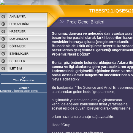
TREESP2.1.IQSES/216
Proje Genel Bilgileri
Günümüz dünyası ve geleceğe dair yapılan araştı
becerilerine paralel olarak farklı becerileri ka
mesleklerin ortaya çıkacağını göstermektedir.
Bu nedenle de kritik düşünme becerisi kazanacak
becerilerinin geliştirilmesi gerektiği öngörülmekt
Projemiz Nasıl Doğdu?
Bunlar göz önünde bulundurulduğunda Adana ilindek
tanıma ve ilgi alanlarına göre yaratıcılıklarını
kademesinde girişimcilik eğitimine önem vermek; 
onları desteklemek bölgemizin önceliklerinden ol
Neyi Hedefledik?
Tüm Duyurular
Bu bağlamda, ’The Science and Art of Entrepreneur
Linkler
Katılımcı Öğretmen Seçim Formu
alanlarından gelen hedef gruplarımızın;
alışılmadık yeteneklerini ortaya çıkarmasına
kendi gelecekleri konusunda fırsat yaratmasına
sosyal eşitliğe duyarlı bireyler olarak yetişmesine
ortam hazırlama olanağı sağlayacaktır.
Hedef Grup: