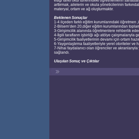
ettiği farklı okul türlerindeki öğretmenlerin sanatsal
arttırmak, ailelerin ve okula yöneticilerinin farkınd
materyal, ortam ve ağ oluşturmaktır.
Beklenen Sonuçlar
1-4 ilçeden farklı eğitim kurumlarındaki öğretmen ,idare
2-Bilsem’den 20,diğer eğitim kurumlarından toplam 80
3-Girişimcilik alanında öğretmenlere rehberlik ede
4-İlgili tarafların işbirliği ağı atölye çalışmalarıyla ge
5-Girişimcilik faaliyetlerinin devamı için ortam hazı
6-Yaygınlaştırma faaliyetleriyle yerel otoriteler ve 
7-Nihai faydalanıcı olan öğrenciler ve akranlarıyla 
sağlandı.
Ulaşılan Sonuç ve Çıktılar