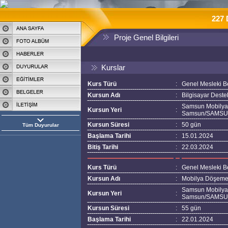
227 
Proje Genel Bilgileri
Kurslar
Kurs Türü
:
Genel Mesleki B
Kursun Adı
:
Bilgisayar Deste
Samsun Mobilyacı
Kursun Yeri
:
Samsun/SAMS
Kursun Süresi
:
50 gün
Tüm Duyurular
Başlama Tarihi
:
15.01.2024
Bitiş Tarihi
:
22.03.2024
Kurs Türü
:
Genel Mesleki B
Kursun Adı
:
Mobilya Döşeme 
Samsun Mobilyacı
Kursun Yeri
:
Samsun/SAMS
Kursun Süresi
:
55 gün
Başlama Tarihi
:
22.01.2024