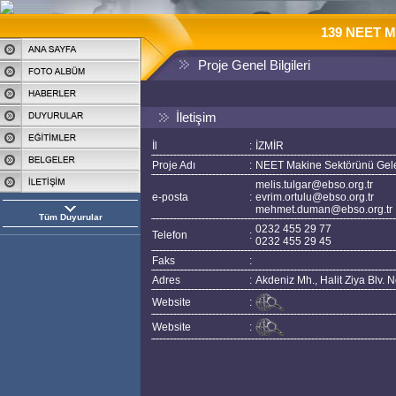
139 NEET Ma
Proje Genel Bilgileri
İletişim
İl
:
İZMİR
Proje Adı
:
NEET Makine Sektörünü Gele
melis.tulgar@ebso.org.tr
e-posta
:
evrim.ortulu@ebso.org.tr
mehmet.duman@ebso.org.tr
Tüm Duyurular
0232 455 29 77
Telefon
:
0232 455 29 45
Faks
:
Adres
:
Akdeniz Mh., Halit Ziya Blv. 
Website
:
Website
: