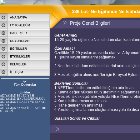
336 Lot- Ne Eğitimde Ne İstihd
Proje Genel Bilgileri
Genel Amacı
15-29 yaş Ne eğitimde Ne istihdam olan kadınların a
Özel Amacı
Özellikle 15-29 yaşları arasında olan ve Adıyama
1. İşkur'a kayıtlı olmalarını sağlamak
2.Neet'lere istihdam edilebilirliklerini artırmak iç
3.Mesleki eğitim almış neet'ler için Bireysel Eylem 
Beklenen Sonuçlar
Tüm Duyurular
1 NEET'lerin istihdam edilebilirliğinin artırılması
2 Katma değeri yüksek ürün üretiminin sağlanmas
Linkler
ADIYAMAN BELEDİYESİ
3 Mesleki teknik eğitimler yoluyla NEET'lerin üretim
ADIYAMAN İŞKUR MÜDÜRLÜĞÜ
4 Kadın istihdamının artırılması
ADIYAMAN TİCARET VE SANAYİ
5 Hane gelirlerinin artırılması
ODASI
ADIYAMAN SANAYİ GELİŞTİRME
6 Yerelde iş fırsatlarının oluşturulması yolu ile dı
MERKEZİ
Ulaşılan Sonuç ve Çıktılar