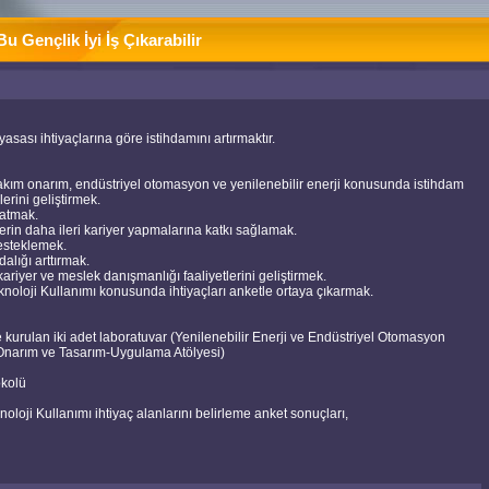
Bu Gençlik İyi İş Çıkarabilir
yasası ihtiyaçlarına göre istihdamını artırmaktır.
 bakım onarım, endüstriyel otomasyon ve yenilenebilir enerji konusunda istihdam
ilerini geliştirmek.
ratmak.
lerin daha ileri kariyer yapmalarına katkı sağlamak.
desteklemek.
alığı arttırmak.
riyer ve meslek danışmanlığı faaliyetlerini geliştirmek.
oloji Kullanımı konusunda ihtiyaçları anketle ortaya çıkarmak.
kurulan iki adet laboratuvar (Yenilenebilir Enerji ve Endüstriyel Otomasyon
m-Onarım ve Tasarım-Uygulama Atölyesi)
okolü
oji Kullanımı ihtiyaç alanlarını belirleme anket sonuçları,