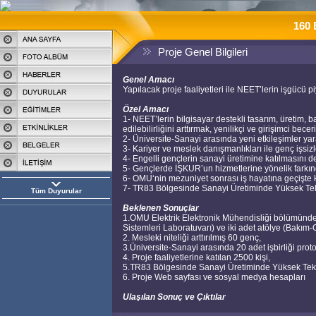
160 
Proje Genel Bilgileri
Genel Amacı
Yapılacak proje faaliyetleri ile NEET’lerin işgücü pi
Özel Amacı
1- NEET’lerin bilgisayar destekli tasarım, üretim,
edilebilirliğini arttırmak, yenilikçi ve girişimci becer
2- Üniversite-Sanayi arasında yeni etkileşimler ya
3- Kariyer ve meslek danışmanlıkları ile genç işsiz
4- Engelli gençlerin sanayi üretimine katılmasını 
5- Gençlerde İŞKUR’un hizmetlerine yönelik farkınd
6- OMU‘nin mezuniyet sonrası iş hayatına geçişte ka
7- TR83 Bölgesinde Sanayi Üretiminde Yüksek Tekn
Tüm Duyurular
Beklenen Sonuçlar
1.OMU Elektrik Elektronik Mühendisliği bölümünde 
Sistemleri Laboratuvarı) ve iki adet atölye (Bakı
2. Mesleki niteliği arttırılmış 60 genç,
3.Üniversite-Sanayi arasında 20 adet işbirliği prot
4. Proje faaliyetlerine katılan 2500 kişi,
5.TR83 Bölgesinde Sanayi Üretiminde Yüksek Teknol
6. Proje Web sayfası ve sosyal medya hesapları
Ulaşılan Sonuç ve Çıktılar