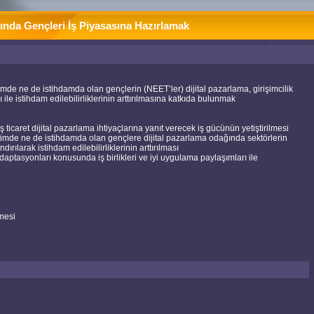
nında Gençleri İş Piyasasına Hazırlamak
mde ne de istihdamda olan gençlerin (NEET’ler) dijital pazarlama, girişimcilik
rı ile istihdam edilebilirliklerinin arttırılmasına katkıda bulunmak
ş ticaret dijital pazarlama ihtiyaçlarına yanıt verecek iş gücünün yetiştirilmesi
timde ne de istihdamda olan gençlere dijital pazarlama odağında sektörlerin
dırılarak istihdam edilebilirliklerinin arttırılması
daptasyonları konusunda iş birlikleri ve iyi uygulama paylaşımları ile
nmesi