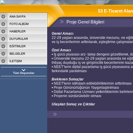
53 E-Ticaret Ala
Proje Genel Bilgileri
Genel Amacı
22-29 yaşları arasında, üniversite mezunu, ne eğiti
ve iş becerilerinin arttırılarak, eşleştirme çalışmala
Özel Amacı
• İş gücü piyasası arz- talep dengesi gözetilerek, dı
• Üniversite mezunu 22-29 yaşları arasında ne eği
ihtiyaç duyduğu iş ve girişimcilik becerilerinin kazan
• NEET’lerin dijital pazarlama iş gücü piyasasına a
farkındalık yaratılması
Tüm Duyurular
Beklenen Sonuçlar
• NEET'lerin istihdam edilebilirliklerinin arttırılması
• Proje Görünürlüğünün Yaygınlaştırılması
• Dijital Pazarlama Uzmanı yetkinliklerinin belirle
• Projenin sürdürülebilir olması
Ulaşılan Sonuç ve Çıktılar