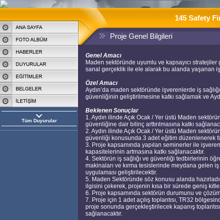
145 Safety F
Proje Genel Bilgileri
Genel Amacı
Maden sektöründe uyumlu ve kapsayıcı stratejiler ge
sanal gerçeklik ile ele alarak bu alanda yaşanan i
Özel Amacı
Aydın’da maden sektöründe işverenlerde iş sağlığı kü
güvenliğinin geliştirilmesine katkı sağlamak ve Ayd
Beklenen Sonuçlar
1. Aydın ilinde Açık Ocak / Yer üstü Maden sektörü
Tüm Duyurular
güvenliğine dair bilinç arttırılmasına katkı sağlanaca
2. Aydın ilinde Açık Ocak / Yer üstü Maden sektöründ
güvenliği konusunda 3 adet eğitim düzenlenerek far
3. Proje kapsamında yapılan seminerler ile işveren
kapasitelerinin artmasına katkı sağlanacaktır.
4. Sektörün iş sağlığı ve güvenliği tedbirlerinin öğ
makinaları ve kırma tesislerinde meydana gelen iş 
uygulaması geliştirilecektir.
5. Maden Sektöründe söz konusu alanda hazırladığı
ilgisini çekerek, projenin kısa bir sürede geniş kitler
6. Proje kapsamında sektörün durumunu ve çözüm öne
7. Proje için 1 adet açılış toplantısı, TR32 bölgesin
proje sonunda gerçekleştirilecek kapanış toplantısı 
sağlanacaktır.