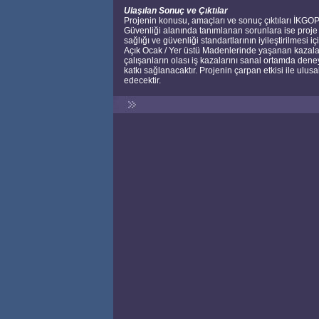
Ulaşılan Sonuç ve Çıktılar
Projenin konusu, amaçları ve sonuç çıktıları İKGO
Güvenliği alanında tanımlanan sorunlara ise proje fa
sağlığı ve güvenliği standartlarının iyileştirilmesi iç
Açık Ocak / Yer üstü Madenlerinde yaşanan kazalar
çalışanların olası iş kazalarını sanal ortamda dene
katkı sağlanacaktır. Projenin çarpan etkisi ile ulus
edecektir.