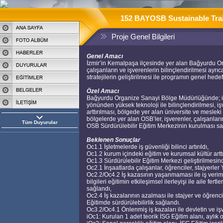
152 BAYOSB Sustainable Trai
Proje Genel Bilgileri
Genel Amacı
İzmir’in Kemalpaşa ilçesinde yer alan Bağyurdu Or
çalışanların ve işverenlerin bilinçlendirilmesi ayrıc
stratejilerin geliştirilmesi ile programın genel hede
Özel Amacı
Bağyurdu Organize Sanayi Bölge Müdürlüğünde; inşaa
yönünden yüksek teknoloji ile bilinçlendirilmesi, i
arttırılması, bölgede yer alan üniversite ve meslek
bölgelerde yer alan OSB’ler, işverenler, çalışanlar
Tüm Duyurular
OSB Sürdürülebilir Eğitim Merkezinin kurulması sa
Beklenen Sonuçlar
Oc1.1 İşletmelerde iş güvenliği bilinci artırıldı,
Oc1.2 kurum içindeki eğitim ve kurumsal kültür arttır
Oc1.3 Sürdürülebilir Eğitim Merkezi geliştirilmesin
Oc2.1 İnşaatlarda çalışanlar, öğrenciler, stajyerler 
Oc2.2/Oc4.2 İş kazasının yaşanmaması ile iş verimlil
bilgileri eğitimin etkileşimsel ilerleyişi ile aile fer
sağlandı,
Oc2.4 İş kazalarının azalması ile stajyer ve öğrenci
Eğitimde sürdürülebilirlik sağlandı.
Oc3.2/Oc4.1 Önlenmiş iş kazaları ile devletin ve iş
iOc1: Kurulan 1 adet teorik İSG Eğitim alanı, aylık 