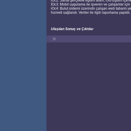
iOc2: Sanal gerçeklik eğitim alanı, İSG Eğitim içerik
İOc3: Mobil uygulama ile işveren ve çalışanlar için an
iOc4: Bulut sistemi üzerindn çalışan web tabanlı yen
hizmeti sağlandı. Veriler ile ilgili raporlama yapıldı.
Ulaşılan Sonuç ve Çıktılar