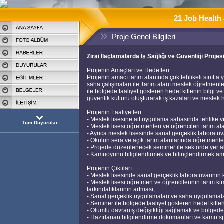
21 Job Health 
Proje Genel Bilgileri
Zirai İlaçlamalarda İş Sağlığı ve Güvenliği Projes
Projenin Amaçları ve Hedefleri:
Projenin amacı tarım alanında çok tehlikeli sınıfta
saha çalışmaları ile Tarım alanı meslek öğretmenler
ile bölgede faaliyet gösteren hedef kitlenin bilgi v
güvenlik kültürü oluşturarak iş kazaları ve meslek 
Projenin Faaliyetleri:
- Meslek lisesine ait uygulama sahasında tehlike ve
Tüm Duyurular
- Meslek lisesi öğretmenleri ve öğrencileri tarım 
- Ayrıca meslek lisesinde sanal gerçeklik laboratuv
- Okulun sera ve açık tarım alanlarında öğretmenle
- Projede düzenlenecek seminer ile sektörde yer ala
- Kamuoyunu bilgilendirmek ve bilinçlendirmek am
Projenin Çıktıları:
- Meslek lisesinde sanal gerçeklik laboratuvarının 
- Meslek lisesi öğretmen ve öğrencilerinin tarım ki
farkındalıklarının artması,
- Sanal gerçeklik uygulamaları ve saha uygulamaları 
- Seminer ile bölgede faaliyet gösteren hedef kitlenin
- Olumlu davranış değişikliği sağlamak ve bölgede 
- Hazırlanan bilgilendirme dokümanları ve kamu sp