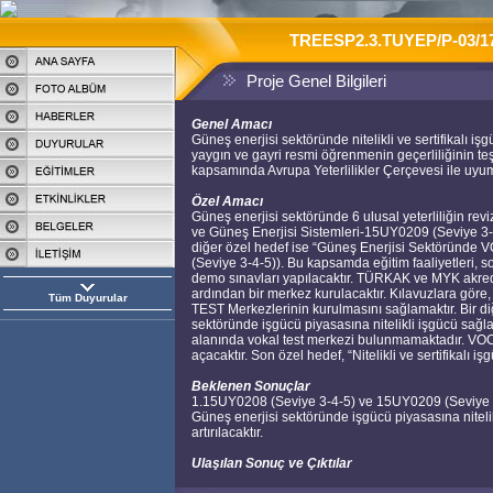
TREESP2.3.TUYEP/P-03/
Proje Genel Bilgileri
Genel Amacı
Güneş enerjisi sektöründe nitelikli ve sertifikalı i
yaygın ve gayri resmi öğrenmenin geçerliliğinin teş
kapsamında Avrupa Yeterlilikler Çerçevesi ile uyum
Özel Amacı
Güneş enerjisi sektöründe 6 ulusal yeterliliğin r
ve Güneş Enerjisi Sistemleri-15UY0209 (Seviye 3-4
diğer özel hedef ise “Güneş Enerjisi Sektöründe
(Seviye 3-4-5)). Bu kapsamda eğitim faaliyetleri, sor
demo sınavları yapılacaktır. TÜRKAK ve MYK akred
ardından bir merkez kurulacaktır. Kılavuzlara göre, 
Tüm Duyurular
TEST Merkezlerinin kurulmasını sağlamaktır. Bir di
sektöründe işgücü piyasasına nitelikli işgücü sağla
alanında vokal test merkezi bulunmamaktadır. VOC 
açacaktır. Son özel hedef, “Nitelikli ve sertifikalı i
Beklenen Sonuçlar
1.15UY0208 (Seviye 3-4-5) ve 15UY0209 (Seviye 3-4-5
Güneş enerjisi sektöründe işgücü piyasasına nitelikli
artırılacaktır.
Ulaşılan Sonuç ve Çıktılar