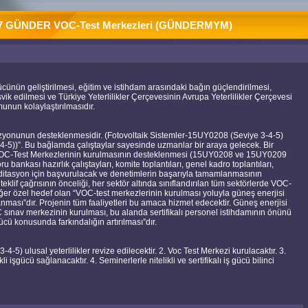
17 GÜNDER VOC-Test Merkezleri (GÜNDERMYM)
şgücünün geliştirilmesi, eğitim ve istihdam arasındaki bağın güçlendirilmesi,
vik edilmesi ve Türkiye Yeterlilikler Çerçevesinin Avrupa Yeterlilikler Çerçevesi
unun kolaylaştırılmasıdır.
evizyonunun desteklenmesidir. (Fotovoltaik Sistemler-15UY0208 (Seviye 3-4-5)
-5))”. Bu bağlamda çalıştaylar sayesinde uzmanlar bir araya gelecek. Bir
 VOC-Test Merkezlerinin kurulmasının desteklenmesi (15UY0208 ve 15UY0209
u bankası hazırlık çalıştayları, komite toplantıları, genel kadro toplantıları,
itasyon için başvurulacak ve denetimlerin başarıyla tamamlanmasının
teklif çağrısının önceliği, her sektör altında sınıflandırılan tüm sektörlerde VOC-
ğer özel hedef olan “VOC-test merkezlerinin kurulması yoluyla güneş enerjisi
nması”dır. Projenin tüm faaliyetleri bu amaca hizmet edecektir. Güneş enerjisi
sınav merkezinin kurulması, bu alanda sertifikalı personel istihdamının önünü
şgücü konusunda farkındalığın artırılması”dır.
) ulusal yeterlilikler revize edilecektir. 2. Voc Test Merkezi kurulacaktır. 3.
 işgücü sağlanacaktır. 4. Seminerlerle nitelikli ve sertifikalı iş gücü bilinci