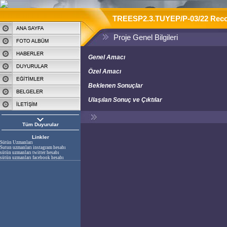
TREESP2.3.TUYEP/P-03/22 Recogni
Proje Genel Bilgileri
Genel Amacı
Özel Amacı
Beklenen Sonuçlar
Ulaşılan Sonuç ve Çıktılar
Tüm Duyurular
Linkler
Sütün Uzmanları
Sutun uzmanları instagram hesabı
sütün uzmanları twitter hesabı
sütün uzmanları facebook hesabı