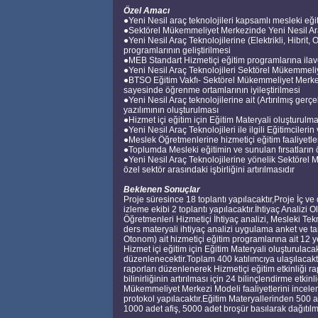
Özel Amacı
●Yeni Nesil araç teknolojileri kapsamlı mesleki eğiti
●Sektörel Mükemmeliyet Merkezinde Yeni Nesil Araç 
●Yeni Nesil Araç Teknolojilerine (Elektrikli, Hibrit
programlarının geliştirilmesi
●MEB Standart Hizmetiçi eğitim programlarına ilave
●Yeni Nesil Araç Teknolojileri Sektörel Mükemmeli
●BTSO Eğitim Vakfı- Sektörel Mükemmeliyet Merkezi
sayesinde öğrenme ortamlarının iyileştirilmesi
●Yeni Nesil Araç teknolojilerine ait (Artırılmış ge
yazılımının oluşturulması
●Hizmet içi eğitim için Eğitim Materyali oluşturulma
●Yeni Nesil Araç Teknolojileri ile ilgili Eğitimcilerin
●Meslek Öğretmenlerine hizmetiçi eğitim faaliyetl
●Toplumda Mesleki eğitimin ve sunulan fırsatların 
●Yeni Nesil Araç Teknolojilerine yönelik Sektörel 
özel sektör arasındaki işbirliğini artırılmasıdır
Beklenen Sonuçlar
Proje süresince 18 toplantı yapılacaktır,Proje İç ve 
izleme ekibi 2 toplantı yapılacaktır.İhtiyaç Analizi 
Öğretmenleri Hizmetiçi İhtiyaç analizi, Mesleki Tekn
ders materyali ihtiyaç analizi uygulama anket ve tara
Otonom) ait hizmetiçi eğitim programlarına ait 12 ye
Hizmet içi eğitim için Eğitim Materyali oluşturulaca
düzenlenecektir.Toplam 400 katılımcıya ulaşılacakt
raporları düzenlenerek Hizmetiçi eğitim etkinliği 
bilinirliğinin artırılması için 24 bilinçlendirme etki
Mükemmeliyet Merkezi Modeli faaliyetlerini inceleme z
protokol yapılacaktır.Eğitim Materyallerinden 500 
1000 adet afiş, 5000 adet broşür basılarak dağıtılm