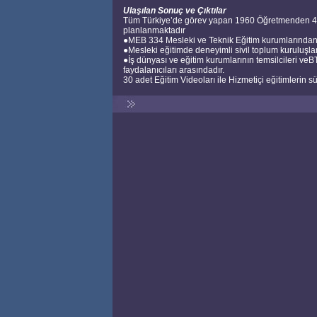
Ulaşılan Sonuç ve Çıktılar
Tüm Türkiye’de görev yapan 1960 Öğretmenden 400 
planlanmaktadır
●MEB 334 Mesleki ve Teknik Eğitim kurumlarından 1
●Mesleki eğitimde deneyimli sivil toplum kuruluşlar
●İş dünyası ve eğitim kurumlarının temsilcileri ve
faydalanıcıları arasındadır.
30 adet Eğitim Videoları ile Hizmetiçi eğitimlerin sü