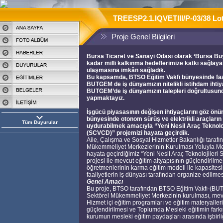
TREESP2.1.IQVETIII/P-03/38 Lot
Proje Genel Bilgileri
Bursa Ticaret ve Sanayi Odası olarak ‘Bursa Bü
kadar milli kalkınma hedeflerimize katkı sağlayan
ulaşmasına imkân sağladık.
Bu kapsamda, BTSO Eğitim Vakfı bünyesinde faal
BUTGEM de iş dünyamızın nitelikli istihdam ihti
BUTGEM’de iş dünyamızın talepleri doğrultusunda
yapmaktayız.
İşgücü piyasasının değişen ihtiyaçlarını göz ö
bünyesinde otonom sürüş ve elektrikli araçların
Tüm Duyurular
uydurabilmek amacıyla “Yeni Nesil Araç Teknoloji
(SCVCD)” projemizi hayata geçirdik.
Aile, Çalışma ve Sosyal Hizmetler Bakanlığı tarafı
Mükemmeliyet Merkezlerinin Kurulması Yoluyla Mesl
hayata geçirdiğimiz “Yeni Nesil Araç Teknolojileri
projesi ile mevcut eğitim altyapısının güçlendirilme
öğretmenlerinin karma eğitim modeli ile kapasitesin
faaliyetlerin iş dünyası tarafından organize edilme
Genel Amacı
Bu proje, BTSO tarafından BTSO Eğitim Vakfı-(BUTGE
Sektörel Mükemmeliyet Merkezinin kurulması, mevcut
Hizmet içi eğitim programları ve eğitim materyalle
güçlendirilmesi ve Toplumda Mesleki eğitimin farkınd
kurumun mesleki eğitim paydaşları arasında işbirli