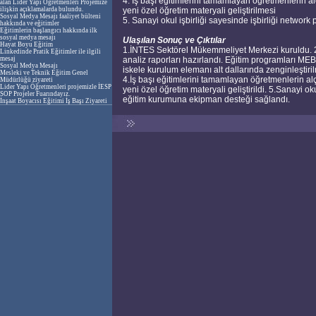
4. İş başı eğitimlerini tamamlayan öğretmenlerin al
alan Lider Yapı Öğretmenleri Projemize
ilişkin açıklamalarda bulundu.
yeni özel öğretim materyali geliştirilmesi
Sosyal Medya Mesajı faaliyet bülteni
5. Sanayi okul işbirliği sayesinde işbirliği network
hakkında ve eğitimler
Eğitimlerin başlangıcı hakkında ilk
sosyal medya mesajı
Ulaşılan Sonuç ve Çıktılar
Hayat Boyu Eğitim
1.İNTES Sektörel Mükemmeliyet Merkezi kuruldu. 2.
Linkedinde Pratik Eğitimler ile ilgili
mesaj
analiz raporları hazırlandı. Eğitim programları MEB
Sosyal Medya Mesajı
iskele kurulum elemanı alt dallarında zenginleştiri
Mesleki ve Teknik Eğitim Genel
4.İş başı eğitimlerini tamamlayan öğretmenlerin alç
Müdürlüğü ziyareti
Lider Yapı Öğretmenleri projemizle İESP
yeni özel öğretim materyali geliştirildi. 5.Sanayi ok
SOP Projeler Fuarındayız.
eğitim kurumuna ekipman desteği sağlandı.
İnşaat Boyacısı Eğitimi İş Başı Ziyareti