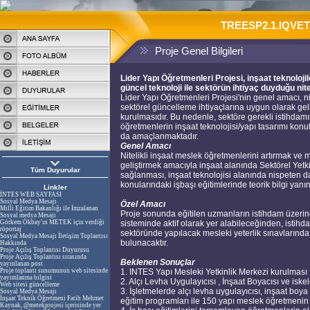
TREESP2.1.IQVETII
Proje Genel Bilgileri
Lider Yapı Öğretmenleri Projesi, inşaat teknoloji
güncel teknoloji ile sektörün ihtiyaç duyduğu nit
Lider Yapı Öğretmenleri Projesi'nin genel amacı, ni
sektörel güncelleme ihtiyaçlarına uygun olarak geli
kurulmasıdır. Bu nedenle, sektöre gerekli istihdam
öğretmenlerin inşaat teknolojisi/yapı tasarımı konul
da amaçlanmaktadır.
Genel Amacı
Nitelikli inşaat meslek öğretmenlerini artırmak ve 
geliştirmek amacıyla inşaat alanında Sektörel Yetki
Tüm Duyurular
sağlanması, inşaat teknolojisi alanında nispeten da
konularındaki işbaşı eğitimlerinde teorik bilgi yan
Linkler
İNTES WEB SAYFASI
Sosyal Medya Mesajı
Özel Amacı
Milli Eğitim Bakanlığı ile İmzalanan
Proje sonunda eğitilen uzmanların istihdam üzerind
Sosyal medya Mesajı
Görkem Ökbay'ın METEK için verdiği
sisteminde aktif olarak yer alabileceğinden, istihd
röportaj
sektöründe yapılacak mesleki yeterlik sınavlarında
Sosyal Medya Mesajı İletişim Toplantısı
bulunacaktır.
Hakkında
Proje Açılış Toplantısı Duyurusu
Proje Açılış Toplantısı sırasında
Beklenen Sonuçlar
yayınlanan post
Proje toplantı sunumunun web sitesinde
1. INTES Yapı Mesleki Yetkinlik Merkezi kurulması
yayımlanma bilgisi
2. Alçı Levha Uygulayıcısı , İnşaat Boyacısı ve iske
Web sitesi güncelleme
3. İşletmelerde alçı levha uygulayıcısı, inşaat boya
Sosyal Medya Mesajı
İnşaat Teknik Öğretmeni Fatih Mehmet
eğitim programları ile 150 yapı meslek öğretmenin 
Kaynak, @metekprojesi içerisinde yer