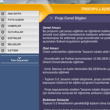
TREESP2.1.IQSES
Proje Genel Bilgileri
Genel Amacı
Bu projenin çatı amacı eğitimin ve öğretimin kalites
yönelik özel eğitim hizmetlerinin kalitesini arttırma
workshoplar ile arttırmak; proje koordinatör ve par
açısından fiziksel koşullarını geliştirmektir.
Özel Amacı
Üstün yetenekliler eğitiminde "tasarım odaklı akıllı
- Koordinatör ve Partner kurumlardan 10 BILSEM ö
Tüm Duyurular
Ghent Üniversitesinde eğitmek
- İzmir, Manisa ve Aydın illerindeki BILSEM'lerde
konusunda eğitmek
- Toplum 5.0, tasarım odaklı düşünme, proje yönetimi
kapsayan bütüncül bir eğitim programı hazırlamak
- Proje kapsamında üretilen "tasarım odaklı düşün
için kullanıma sunacak bir öğrenme ambarını (eğits
Beklenen Sonuçlar
Toplum 5.0 felsefesinin gerektirdiği toplum olma öze