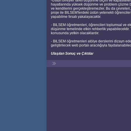
-Üstün bireyler farklı düşünme biçim ve kapasiteleri
hayatlarında yüksek düşünme ve problem çözme bece
ve kendilerini gerçekleştiremezler. Bu da çevreleri,
proje ile BILSEM'lerdeki üstün yetenekli öğrencile
yapabilme fırsatı yakalayacaktır.
- BILSEM öğretmenleri, öğrencileri toplumsal ve eko
düşünme temelinde etkin rehberlik yapabilecektir.
konusunda yetkin olacaklardır.
- BILSEM öğretmenleri atölye derslerini dizayn ede
geliştirilecek web portalı aracılığıyla faydalanabilec
Ulaşılan Sonuç ve Çıktılar