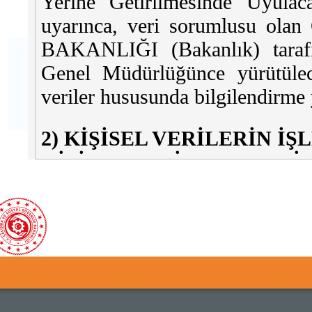
Yerine Getirilmesinde Uyula
uyarınca, veri sorumlusu
BAKANLIĞI (Bakanlık) tarafın
Genel Müdürlüğünce yürütülecek 
veriler hususunda bilgilendirme 
2) KİŞİSEL VERİLERİN İ
KİŞİSEL VERİ KATEGORİL
GEREKÇELERİ ile KİŞİS
YÖNTEMİ:
Bakanlık tarafından işlenmek
amaçları, kategorileri ve 
karşılaştırılmalı olarak sunulmuş